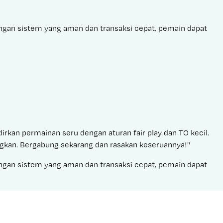
engan sistem yang aman dan transaksi cepat, pemain dapat 
irkan permainan seru dengan aturan fair play dan TO kecil. 
kan. Bergabung sekarang dan rasakan keseruannya!"
engan sistem yang aman dan transaksi cepat, pemain dapat 