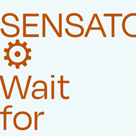
SENSAT
⚙️
Wait
for