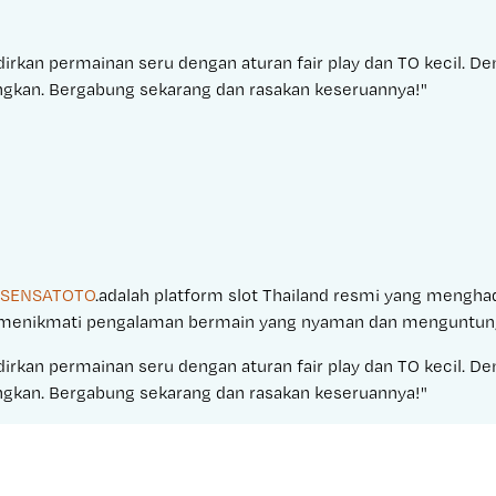
irkan permainan seru dengan aturan fair play dan TO kecil. D
kan. Bergabung sekarang dan rasakan keseruannya!"
SENSATOTO
.adalah platform slot Thailand resmi yang menghad
t menikmati pengalaman bermain yang nyaman dan menguntung
irkan permainan seru dengan aturan fair play dan TO kecil. D
kan. Bergabung sekarang dan rasakan keseruannya!"