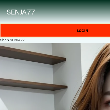
SENJA77
LOGIN
Shop
SENJA77