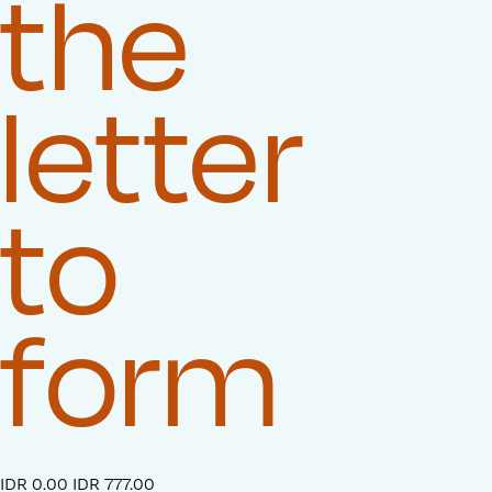
the
letter
to
form
S
IDR 0.00
O
IDR 777.00