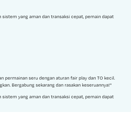
n sistem yang aman dan transaksi cepat, pemain dapat 
n permainan seru dengan aturan fair play dan TO kecil. 
kan. Bergabung sekarang dan rasakan keseruannya!"
n sistem yang aman dan transaksi cepat, pemain dapat 