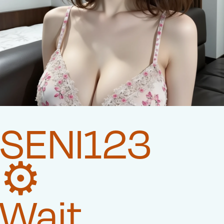
SENI123
⚙️
Wait