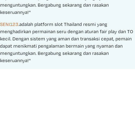
menguntungkan. Bergabung sekarang dan rasakan 
keseruannya!"
SENI123
.adalah platform slot Thailand resmi yang 
menghadirkan permainan seru dengan aturan fair play dan TO 
kecil. Dengan sistem yang aman dan transaksi cepat, pemain 
dapat menikmati pengalaman bermain yang nyaman dan 
menguntungkan. Bergabung sekarang dan rasakan 
keseruannya!"
Made with 
SENI123