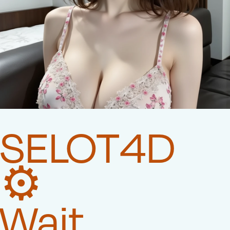
SELOT4D
⚙️
Wait