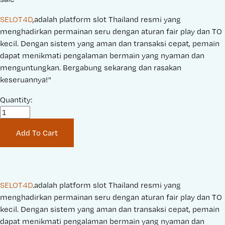
l
i
SELOT4D
,adalah platform slot Thailand resmi yang 
e
g
menghadirkan permainan seru dengan aturan fair play dan TO 
P
i
kecil. Dengan sistem yang aman dan transaksi cepat, pemain 
r
n
dapat menikmati pengalaman bermain yang nyaman dan 
i
a
menguntungkan. Bergabung sekarang dan rasakan 
c
l
keseruannya!"
e
P
:
r
Quantity:
i
c
e
Add To Cart
:
SELOT4D
.adalah platform slot Thailand resmi yang 
menghadirkan permainan seru dengan aturan fair play dan TO 
kecil. Dengan sistem yang aman dan transaksi cepat, pemain 
dapat menikmati pengalaman bermain yang nyaman dan 