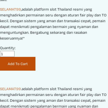
l
i
SELAMAT99
,adalah platform slot Thailand resmi yang 
e
g
menghadirkan permainan seru dengan aturan fair play dan TO 
P
i
kecil. Dengan sistem yang aman dan transaksi cepat, pemain 
r
n
dapat menikmati pengalaman bermain yang nyaman dan 
i
a
menguntungkan. Bergabung sekarang dan rasakan 
c
l
keseruannya!"
e
P
:
r
Quantity:
i
c
e
Add To Cart
:
SELAMAT99
.adalah platform slot Thailand resmi yang 
menghadirkan permainan seru dengan aturan fair play dan TO 
kecil. Dengan sistem yang aman dan transaksi cepat, pemain 
dapat menikmati pengalaman bermain yang nyaman dan 