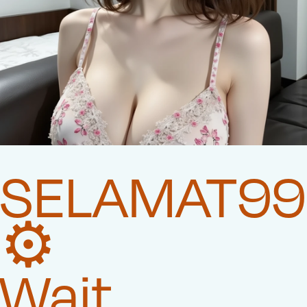
SELAMAT99
⚙️
Wait