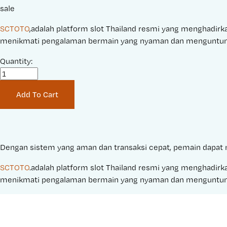
a
sale
r
l
i
SCTOTO
,adalah platform slot Thailand resmi yang menghadirk
e
g
menikmati pengalaman bermain yang nyaman dan menguntung
P
i
r
n
Quantity:
i
a
c
l
e
P
Add To Cart
:
r
i
c
e
Dengan sistem yang aman dan transaksi cepat, pemain dapa
:
SCTOTO
.adalah platform slot Thailand resmi yang menghadirk
menikmati pengalaman bermain yang nyaman dan menguntung