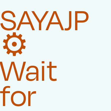
SAYAJP
⚙️
Wait
for