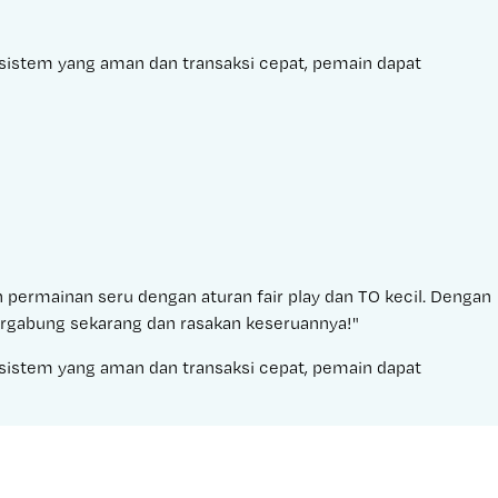
 sistem yang aman dan transaksi cepat, pemain dapat 
 permainan seru dengan aturan fair play dan TO kecil. Dengan 
rgabung sekarang dan rasakan keseruannya!"
 sistem yang aman dan transaksi cepat, pemain dapat 