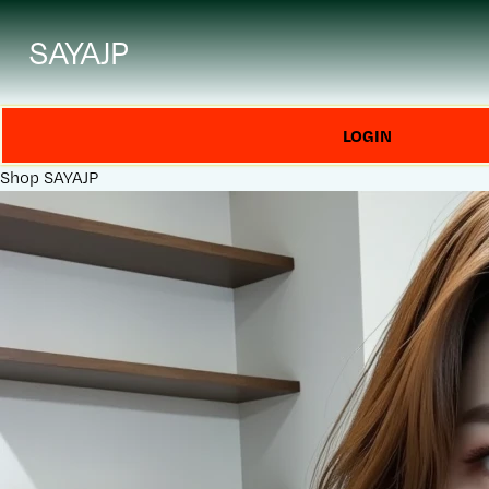
SAYAJP
LOGIN
Shop
SAYAJP