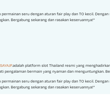
 permainan seru dengan aturan fair play dan TO kecil. Dengan
kan. Bergabung sekarang dan rasakan keseruannya!"
SAYAJP
.adalah platform slot Thailand resmi yang menghadirkan
mati pengalaman bermain yang nyaman dan menguntungkan. Be
 permainan seru dengan aturan fair play dan TO kecil. Dengan
kan. Bergabung sekarang dan rasakan keseruannya!"