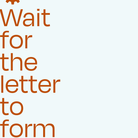
Wait
for
the
letter
to
form