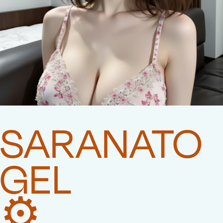
SARANATO
GEL
⚙️