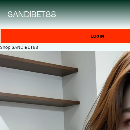
SANDIBET88
LOGIN
Shop
SANDIBET88