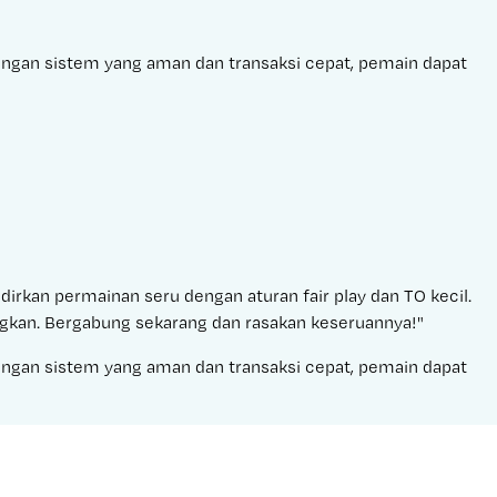
Dengan sistem yang aman dan transaksi cepat, pemain dapat 
irkan permainan seru dengan aturan fair play dan TO kecil. 
kan. Bergabung sekarang dan rasakan keseruannya!"
Dengan sistem yang aman dan transaksi cepat, pemain dapat 