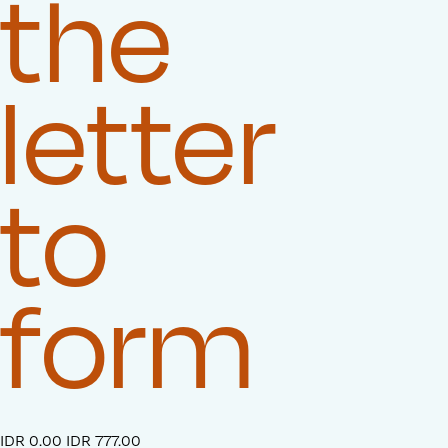
the
letter
to
form
S
IDR 0.00
O
IDR 777.00