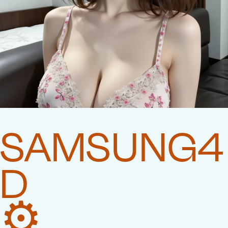
SAMSUNG4
D
⚙️