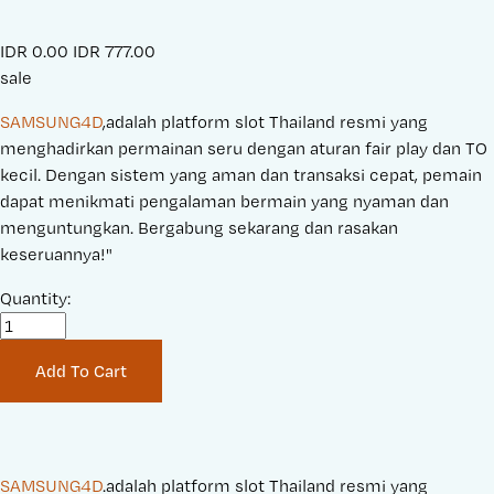
S
IDR 0.00
O
IDR 777.00
a
sale
r
l
i
SAMSUNG4D
,adalah platform slot Thailand resmi yang 
e
g
menghadirkan permainan seru dengan aturan fair play dan TO 
P
i
kecil. Dengan sistem yang aman dan transaksi cepat, pemain 
r
n
dapat menikmati pengalaman bermain yang nyaman dan 
i
a
menguntungkan. Bergabung sekarang dan rasakan 
c
l
keseruannya!"
e
P
:
r
Quantity:
i
c
e
Add To Cart
:
SAMSUNG4D
.adalah platform slot Thailand resmi yang 