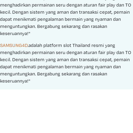
menghadirkan permainan seru dengan aturan fair play dan TO 
kecil. Dengan sistem yang aman dan transaksi cepat, pemain 
dapat menikmati pengalaman bermain yang nyaman dan 
menguntungkan. Bergabung sekarang dan rasakan 
keseruannya!"
SAMSUNG4D
.adalah platform slot Thailand resmi yang 
menghadirkan permainan seru dengan aturan fair play dan TO 
kecil. Dengan sistem yang aman dan transaksi cepat, pemain 
dapat menikmati pengalaman bermain yang nyaman dan 
menguntungkan. Bergabung sekarang dan rasakan 
keseruannya!"
Made with 
SAMSUNG4D