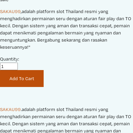
l
i
SAKAU99
,adalah platform slot Thailand resmi yang 
e
g
menghadirkan permainan seru dengan aturan fair play dan TO 
P
i
kecil. Dengan sistem yang aman dan transaksi cepat, pemain 
r
n
dapat menikmati pengalaman bermain yang nyaman dan 
i
a
menguntungkan. Bergabung sekarang dan rasakan 
c
l
keseruannya!"
e
P
:
r
Quantity:
i
c
e
Add To Cart
:
SAKAU99
.adalah platform slot Thailand resmi yang 
menghadirkan permainan seru dengan aturan fair play dan TO 
kecil. Dengan sistem yang aman dan transaksi cepat, pemain 
dapat menikmati pengalaman bermain yang nyaman dan 