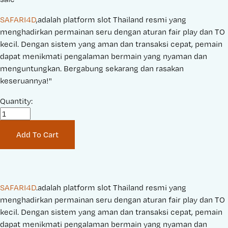
l
i
SAFARI4D
,adalah platform slot Thailand resmi yang 
e
g
menghadirkan permainan seru dengan aturan fair play dan TO 
P
i
kecil. Dengan sistem yang aman dan transaksi cepat, pemain 
r
n
dapat menikmati pengalaman bermain yang nyaman dan 
i
a
menguntungkan. Bergabung sekarang dan rasakan 
c
l
keseruannya!"
e
P
:
r
Quantity:
i
c
e
Add To Cart
:
SAFARI4D
.adalah platform slot Thailand resmi yang 
menghadirkan permainan seru dengan aturan fair play dan TO 
kecil. Dengan sistem yang aman dan transaksi cepat, pemain 
dapat menikmati pengalaman bermain yang nyaman dan 