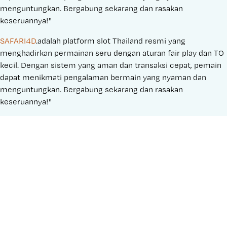
menguntungkan. Bergabung sekarang dan rasakan 
keseruannya!"
SAFARI4D
.adalah platform slot Thailand resmi yang 
menghadirkan permainan seru dengan aturan fair play dan TO 
kecil. Dengan sistem yang aman dan transaksi cepat, pemain 
dapat menikmati pengalaman bermain yang nyaman dan 
menguntungkan. Bergabung sekarang dan rasakan 
keseruannya!"
Made with 
SAFARI4D