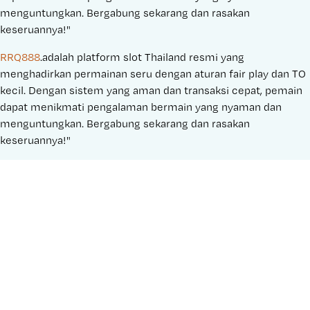
menguntungkan. Bergabung sekarang dan rasakan 
keseruannya!"
RRQ888
.adalah platform slot Thailand resmi yang 
menghadirkan permainan seru dengan aturan fair play dan TO 
kecil. Dengan sistem yang aman dan transaksi cepat, pemain 
dapat menikmati pengalaman bermain yang nyaman dan 
menguntungkan. Bergabung sekarang dan rasakan 
keseruannya!"
Made with 
RRQ888