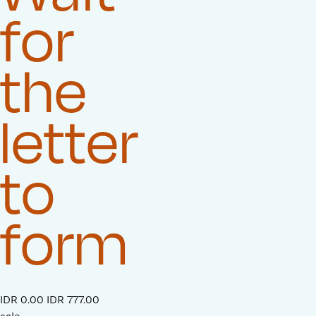
for
the
letter
to
form
S
IDR 0.00
O
IDR 777.00