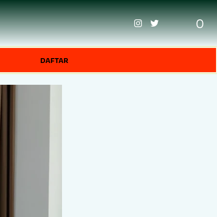
0
DAFTAR