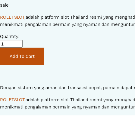
a
sale
r
l
i
ROLETSLOT
,adalah platform slot Thailand resmi yang menghad
e
g
menikmati pengalaman bermain yang nyaman dan menguntung
P
i
r
n
Quantity:
i
a
c
l
e
P
Add To Cart
:
r
i
c
e
Dengan sistem yang aman dan transaksi cepat, pemain dapa
:
ROLETSLOT
.adalah platform slot Thailand resmi yang menghad
menikmati pengalaman bermain yang nyaman dan menguntung