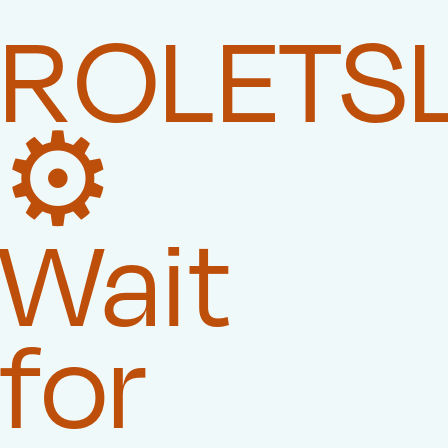
ROLETS
⚙️
Wait
for