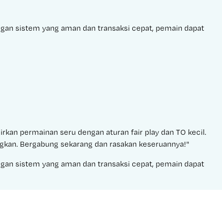
ngan sistem yang aman dan transaksi cepat, pemain dapat 
rkan permainan seru dengan aturan fair play dan TO kecil. 
kan. Bergabung sekarang dan rasakan keseruannya!"
ngan sistem yang aman dan transaksi cepat, pemain dapat 