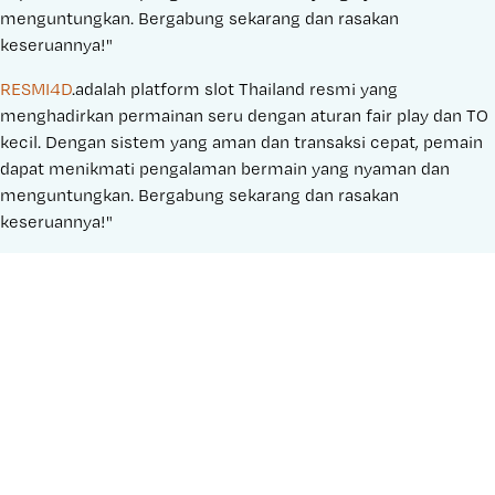
menguntungkan. Bergabung sekarang dan rasakan 
keseruannya!"
RESMI4D
.adalah platform slot Thailand resmi yang 
menghadirkan permainan seru dengan aturan fair play dan TO 
kecil. Dengan sistem yang aman dan transaksi cepat, pemain 
dapat menikmati pengalaman bermain yang nyaman dan 
menguntungkan. Bergabung sekarang dan rasakan 
keseruannya!"
Made with 
RESMI4D