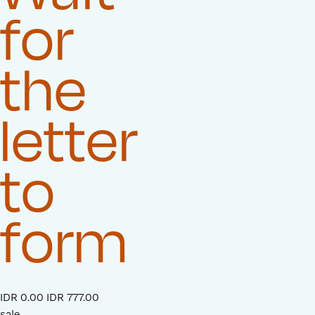
for
the
letter
to
form
S
IDR 0.00
O
IDR 777.00
a
sale
r