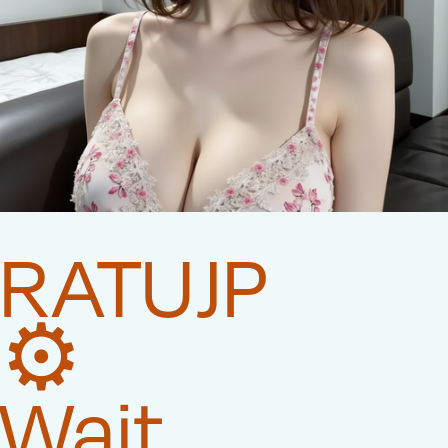
RATUJP
⚙️
Wait