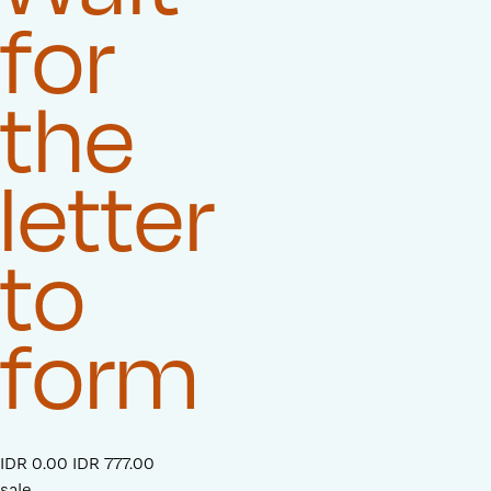
for
the
letter
to
form
S
IDR 0.00
O
IDR 777.00
a
sale
r