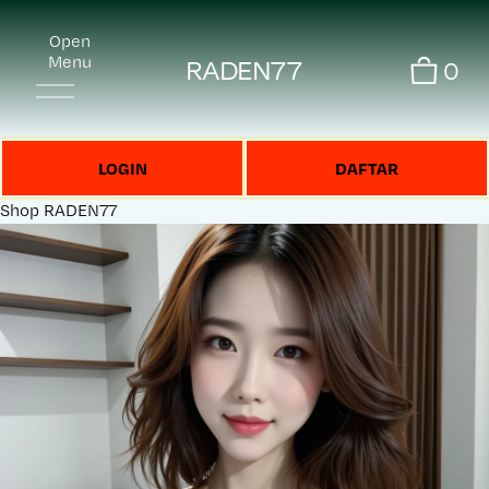
Open
Menu
RADEN77
0
LOGIN
DAFTAR
Shop
RADEN77