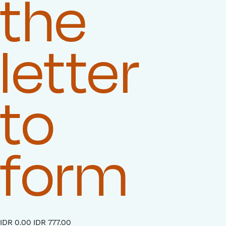
the
letter
to
form
S
IDR 0.00
O
IDR 777.00