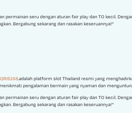
an permainan seru dengan aturan fair play dan TO kecil. Denga
kan. Bergabung sekarang dan rasakan keseruannya!"
QRIS168
.adalah platform slot Thailand resmi yang menghadirka
t menikmati pengalaman bermain yang nyaman dan menguntung
an permainan seru dengan aturan fair play dan TO kecil. Denga
kan. Bergabung sekarang dan rasakan keseruannya!"