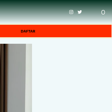
0
DAFTAR