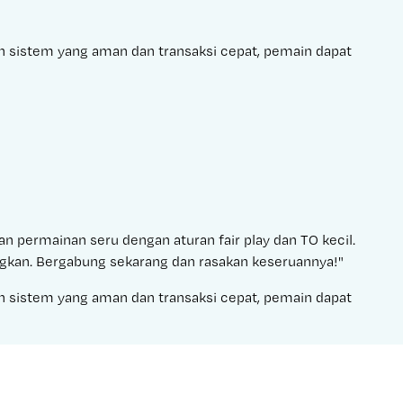
n sistem yang aman dan transaksi cepat, pemain dapat 
n permainan seru dengan aturan fair play dan TO kecil. 
kan. Bergabung sekarang dan rasakan keseruannya!"
n sistem yang aman dan transaksi cepat, pemain dapat 