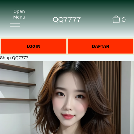
Open
Menu
QQ7777
0
LOGIN
DAFTAR
Shop
QQ7777