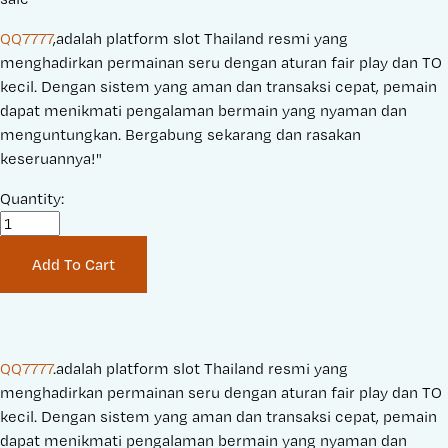
l
i
QQ7777
,adalah platform slot Thailand resmi yang 
e
g
menghadirkan permainan seru dengan aturan fair play dan TO 
P
i
kecil. Dengan sistem yang aman dan transaksi cepat, pemain 
r
n
dapat menikmati pengalaman bermain yang nyaman dan 
i
a
menguntungkan. Bergabung sekarang dan rasakan 
c
l
keseruannya!"
e
P
:
r
Quantity:
i
c
e
Add To Cart
:
QQ7777
.adalah platform slot Thailand resmi yang 
menghadirkan permainan seru dengan aturan fair play dan TO 
kecil. Dengan sistem yang aman dan transaksi cepat, pemain 
dapat menikmati pengalaman bermain yang nyaman dan 