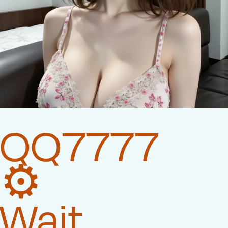
QQ7777
⚙️
Wait