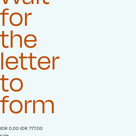
for
the
letter
to
form
S
IDR 0.00
O
IDR 777.00
a
sale
r