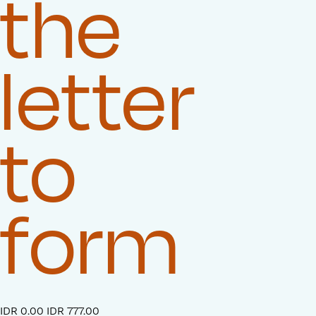
the
letter
to
form
S
IDR 0.00
O
IDR 777.00