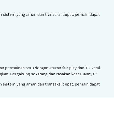
an sistem yang aman dan transaksi cepat, pemain dapat 
n permainan seru dengan aturan fair play dan TO kecil. 
kan. Bergabung sekarang dan rasakan keseruannya!"
an sistem yang aman dan transaksi cepat, pemain dapat 