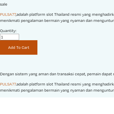
a
sale
r
l
i
PULSA77
,adalah platform slot Thailand resmi yang menghadirk
e
g
menikmati pengalaman bermain yang nyaman dan menguntung
P
i
r
n
Quantity:
i
a
c
l
e
P
Add To Cart
:
r
i
c
e
Dengan sistem yang aman dan transaksi cepat, pemain dapa
:
PULSA77
.adalah platform slot Thailand resmi yang menghadirk
menikmati pengalaman bermain yang nyaman dan menguntung