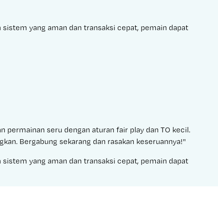
n sistem yang aman dan transaksi cepat, pemain dapat 
 permainan seru dengan aturan fair play dan TO kecil. 
kan. Bergabung sekarang dan rasakan keseruannya!"
n sistem yang aman dan transaksi cepat, pemain dapat 