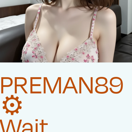
PREMAN89
⚙️
Wait