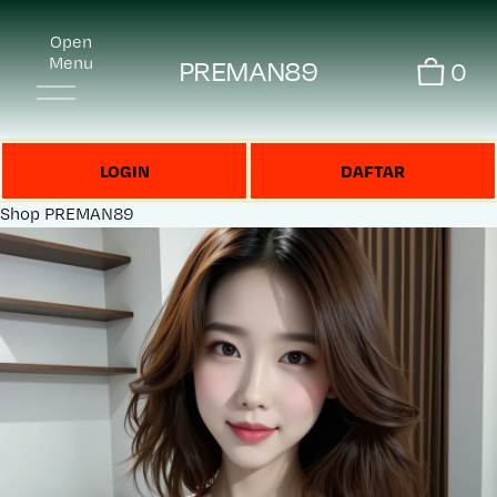
Open
Menu
PREMAN89
0
LOGIN
DAFTAR
Shop
PREMAN89