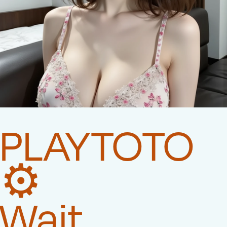
PLAYTOTO
⚙️
Wait