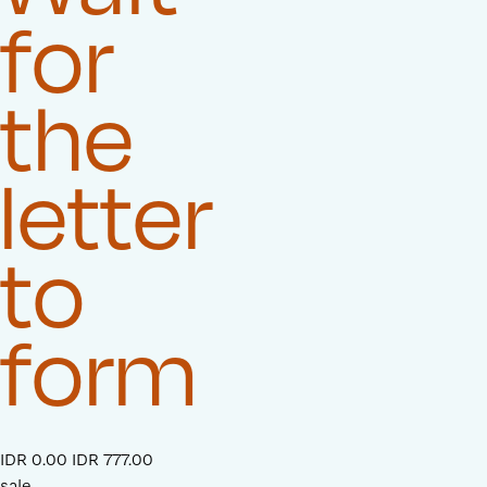
for
the
letter
to
form
S
IDR 0.00
O
IDR 777.00
a
sale
r