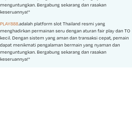
menguntungkan. Bergabung sekarang dan rasakan 
keseruannya!"
PLAY888
.adalah platform slot Thailand resmi yang 
menghadirkan permainan seru dengan aturan fair play dan TO 
kecil. Dengan sistem yang aman dan transaksi cepat, pemain 
dapat menikmati pengalaman bermain yang nyaman dan 
menguntungkan. Bergabung sekarang dan rasakan 
keseruannya!"
Made with 
PLAY888