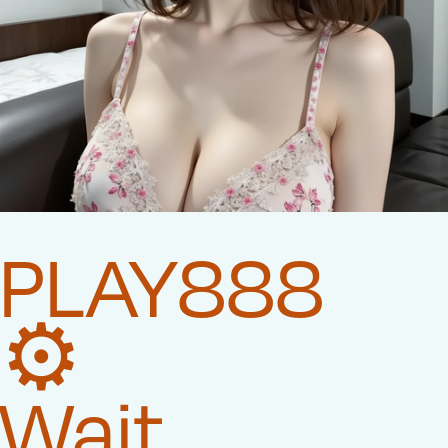
PLAY888
⚙️
Wait