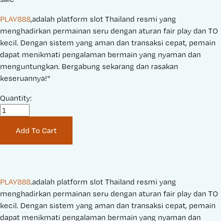
l
i
PLAY888
,adalah platform slot Thailand resmi yang 
e
g
menghadirkan permainan seru dengan aturan fair play dan TO 
P
i
kecil. Dengan sistem yang aman dan transaksi cepat, pemain 
r
n
dapat menikmati pengalaman bermain yang nyaman dan 
i
a
menguntungkan. Bergabung sekarang dan rasakan 
c
l
keseruannya!"
e
P
:
r
Quantity:
i
c
e
Add To Cart
:
PLAY888
.adalah platform slot Thailand resmi yang 
menghadirkan permainan seru dengan aturan fair play dan TO 
kecil. Dengan sistem yang aman dan transaksi cepat, pemain 
dapat menikmati pengalaman bermain yang nyaman dan 