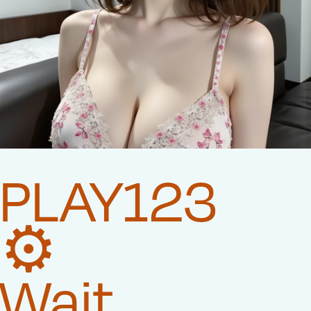
PLAY123
⚙️
Wait