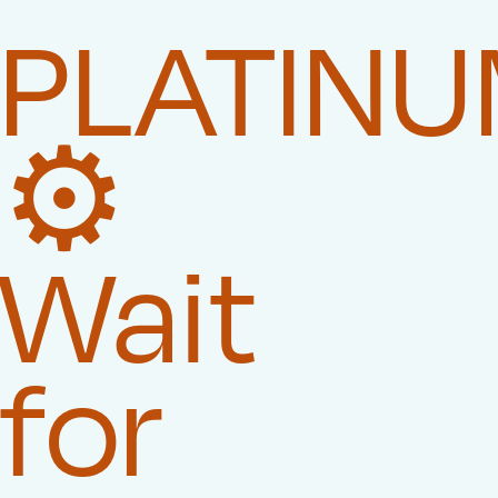
PLATIN
⚙️
Wait
for