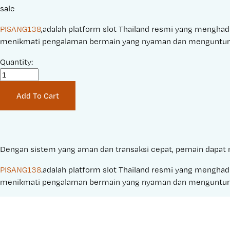
a
sale
r
l
i
PISANG138
,adalah platform slot Thailand resmi yang menghad
e
g
menikmati pengalaman bermain yang nyaman dan menguntung
P
i
r
n
Quantity:
i
a
c
l
e
P
Add To Cart
:
r
i
c
e
Dengan sistem yang aman dan transaksi cepat, pemain dapa
:
PISANG138
.adalah platform slot Thailand resmi yang menghad
menikmati pengalaman bermain yang nyaman dan menguntung