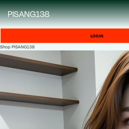
PISANG138
LOGIN
Shop
PISANG138