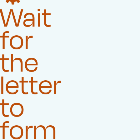
Wait
for
the
letter
to
form