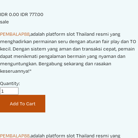
S
IDR 0.00
O
IDR 777.00
a
sale
r
l
i
PEMBALAP88
,adalah platform slot Thailand resmi yang 
e
g
menghadirkan permainan seru dengan aturan fair play dan TO 
P
i
kecil. Dengan sistem yang aman dan transaksi cepat, pemain 
r
n
dapat menikmati pengalaman bermain yang nyaman dan 
i
a
menguntungkan. Bergabung sekarang dan rasakan 
c
l
keseruannya!"
e
P
:
r
Quantity:
i
c
e
Add To Cart
:
PEMBALAP88
.adalah platform slot Thailand resmi yang 