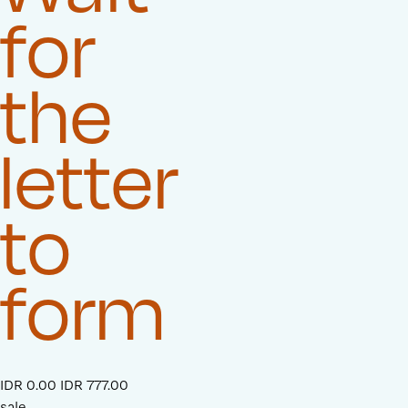
for
the
letter
to
form
S
IDR 0.00
O
IDR 777.00
a
sale
r