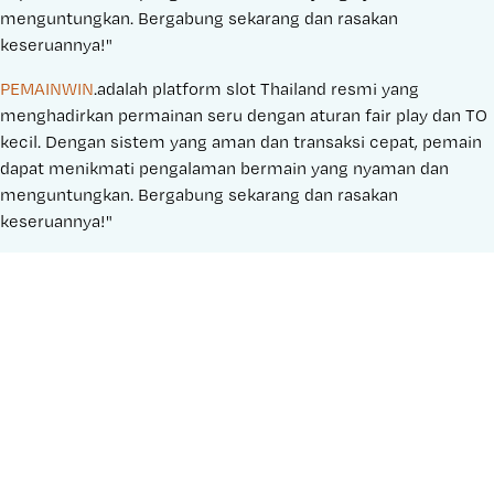
menguntungkan. Bergabung sekarang dan rasakan 
keseruannya!"
PEMAINWIN
.adalah platform slot Thailand resmi yang 
menghadirkan permainan seru dengan aturan fair play dan TO 
kecil. Dengan sistem yang aman dan transaksi cepat, pemain 
dapat menikmati pengalaman bermain yang nyaman dan 
menguntungkan. Bergabung sekarang dan rasakan 
keseruannya!"
Made with 
PEMAINWIN