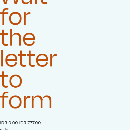
for
the
letter
to
form
S
IDR 0.00
O
IDR 777.00
a
sale
r