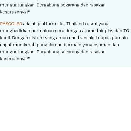
menguntungkan. Bergabung sekarang dan rasakan 
keseruannya!"
PASCOL89
.adalah platform slot Thailand resmi yang 
menghadirkan permainan seru dengan aturan fair play dan TO 
kecil. Dengan sistem yang aman dan transaksi cepat, pemain 
dapat menikmati pengalaman bermain yang nyaman dan 
menguntungkan. Bergabung sekarang dan rasakan 
keseruannya!"
Made with 
PASCOL89