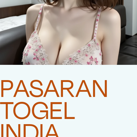
PASARAN
TOGEL
INDIA