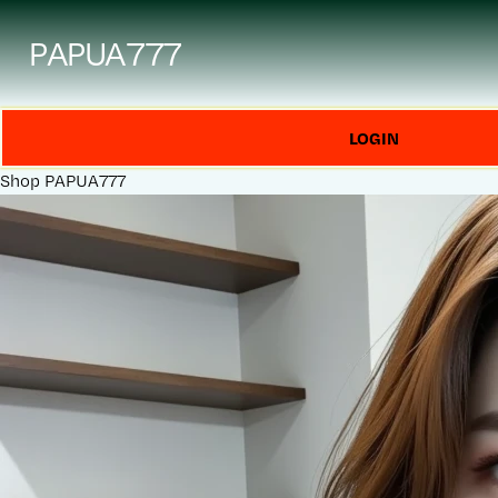
PAPUA777
LOGIN
Shop
PAPUA777