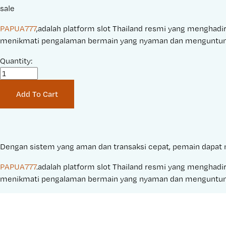
a
sale
r
l
i
PAPUA777
,adalah platform slot Thailand resmi yang menghadi
e
g
menikmati pengalaman bermain yang nyaman dan menguntung
P
i
r
n
Quantity:
i
a
c
l
e
P
Add To Cart
:
r
i
c
e
Dengan sistem yang aman dan transaksi cepat, pemain dapa
:
PAPUA777
.adalah platform slot Thailand resmi yang menghadi
menikmati pengalaman bermain yang nyaman dan menguntung