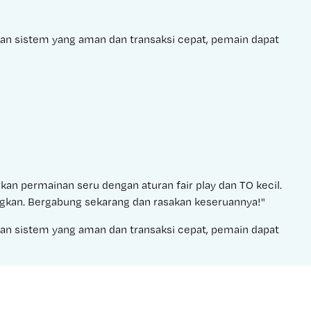
gan sistem yang aman dan transaksi cepat, pemain dapat 
kan permainan seru dengan aturan fair play dan TO kecil. 
kan. Bergabung sekarang dan rasakan keseruannya!"
gan sistem yang aman dan transaksi cepat, pemain dapat 