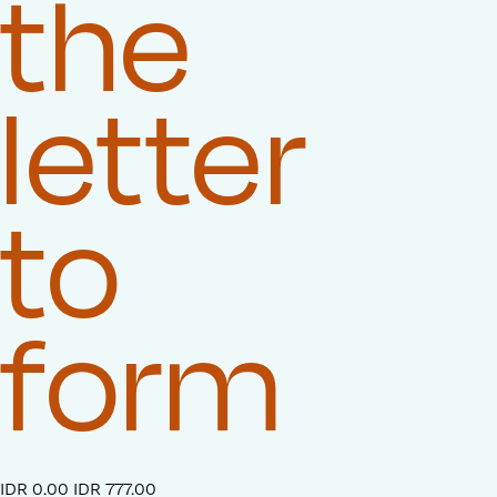
the
letter
to
form
S
IDR 0.00
O
IDR 777.00