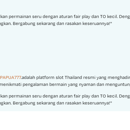
rkan permainan seru dengan aturan fair play dan TO kecil. Den
kan. Bergabung sekarang dan rasakan keseruannya!"
PAPUA777
.adalah platform slot Thailand resmi yang menghadir
t menikmati pengalaman bermain yang nyaman dan menguntung
rkan permainan seru dengan aturan fair play dan TO kecil. Den
kan. Bergabung sekarang dan rasakan keseruannya!"