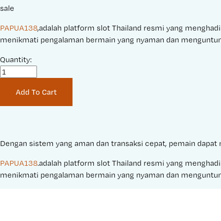
a
sale
r
l
i
PAPUA138
,adalah platform slot Thailand resmi yang menghadi
e
g
menikmati pengalaman bermain yang nyaman dan menguntung
P
i
r
n
Quantity:
i
a
c
l
e
P
Add To Cart
:
r
i
c
e
Dengan sistem yang aman dan transaksi cepat, pemain dapa
:
PAPUA138
.adalah platform slot Thailand resmi yang menghadi
menikmati pengalaman bermain yang nyaman dan menguntung