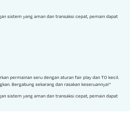
gan sistem yang aman dan transaksi cepat, pemain dapat 
kan permainan seru dengan aturan fair play dan TO kecil. 
kan. Bergabung sekarang dan rasakan keseruannya!"
gan sistem yang aman dan transaksi cepat, pemain dapat 