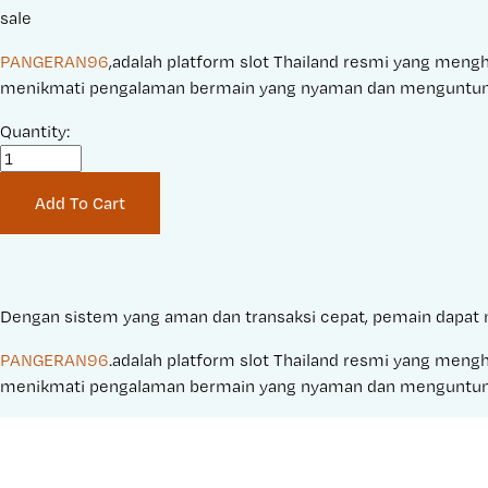
a
sale
r
l
i
PANGERAN96
,adalah platform slot Thailand resmi yang mengh
e
g
menikmati pengalaman bermain yang nyaman dan menguntung
P
i
r
n
Quantity:
i
a
c
l
e
P
Add To Cart
:
r
i
c
e
Dengan sistem yang aman dan transaksi cepat, pemain dapa
:
PANGERAN96
.adalah platform slot Thailand resmi yang mengh
menikmati pengalaman bermain yang nyaman dan menguntung