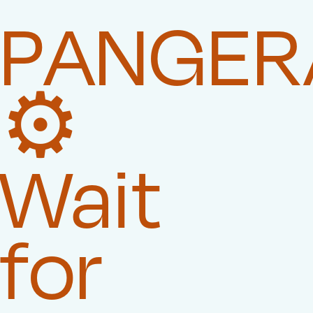
PANGER
⚙️
Wait
for