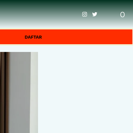
0
DAFTAR