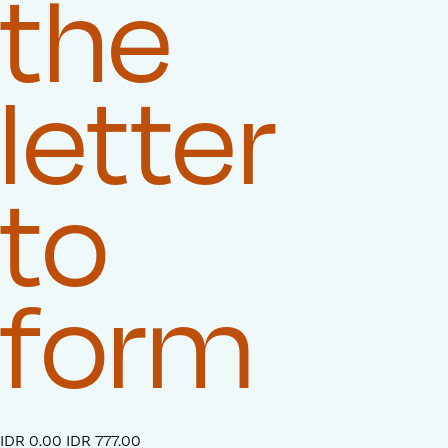
the
letter
to
form
S
IDR 0.00
O
IDR 777.00