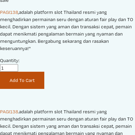
a
sale
r
l
i
PAGI138
,adalah platform slot Thailand resmi yang 
e
g
menghadirkan permainan seru dengan aturan fair play dan TO 
P
i
kecil. Dengan sistem yang aman dan transaksi cepat, pemain 
r
n
dapat menikmati pengalaman bermain yang nyaman dan 
i
a
menguntungkan. Bergabung sekarang dan rasakan 
c
l
keseruannya!"
e
P
:
r
Quantity:
i
c
e
Add To Cart
:
PAGI138
.adalah platform slot Thailand resmi yang 
menghadirkan permainan seru dengan aturan fair play dan TO 
kecil. Dengan sistem yang aman dan transaksi cepat, pemain 
dapat menikmati pengalaman bermain yang nyaman dan 