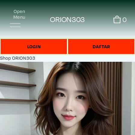
Open
Menu
ORION303
0
LOGIN
DAFTAR
Shop
ORION303