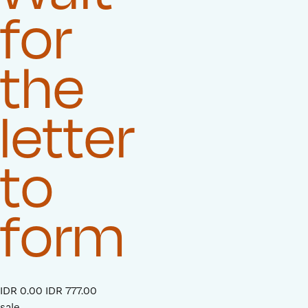
for
the
letter
to
form
S
IDR 0.00
O
IDR 777.00
a
sale
r