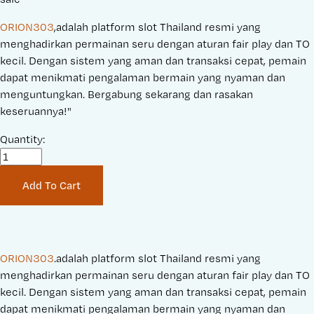
l
i
ORION303
,adalah platform slot Thailand resmi yang 
e
g
menghadirkan permainan seru dengan aturan fair play dan TO 
P
i
kecil. Dengan sistem yang aman dan transaksi cepat, pemain 
r
n
dapat menikmati pengalaman bermain yang nyaman dan 
i
a
menguntungkan. Bergabung sekarang dan rasakan 
c
l
keseruannya!"
e
P
:
r
Quantity:
i
c
e
Add To Cart
:
ORION303
.adalah platform slot Thailand resmi yang 
menghadirkan permainan seru dengan aturan fair play dan TO 
kecil. Dengan sistem yang aman dan transaksi cepat, pemain 
dapat menikmati pengalaman bermain yang nyaman dan 