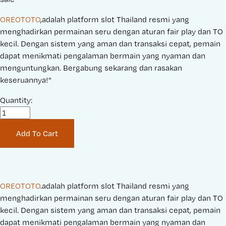
l
i
OREOTOTO
,adalah platform slot Thailand resmi yang 
e
g
menghadirkan permainan seru dengan aturan fair play dan TO 
P
i
kecil. Dengan sistem yang aman dan transaksi cepat, pemain 
r
n
dapat menikmati pengalaman bermain yang nyaman dan 
i
a
menguntungkan. Bergabung sekarang dan rasakan 
c
l
keseruannya!"
e
P
:
r
Quantity:
i
c
e
Add To Cart
:
OREOTOTO
.adalah platform slot Thailand resmi yang 
menghadirkan permainan seru dengan aturan fair play dan TO 
kecil. Dengan sistem yang aman dan transaksi cepat, pemain 
dapat menikmati pengalaman bermain yang nyaman dan 