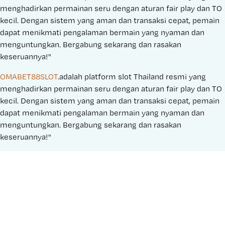
menghadirkan permainan seru dengan aturan fair play dan TO 
kecil. Dengan sistem yang aman dan transaksi cepat, pemain 
dapat menikmati pengalaman bermain yang nyaman dan 
menguntungkan. Bergabung sekarang dan rasakan 
keseruannya!"
OMABET88SLOT
.adalah platform slot Thailand resmi yang 
menghadirkan permainan seru dengan aturan fair play dan TO 
kecil. Dengan sistem yang aman dan transaksi cepat, pemain 
dapat menikmati pengalaman bermain yang nyaman dan 
menguntungkan. Bergabung sekarang dan rasakan 
keseruannya!"
Made with 
OMABET88SLOT