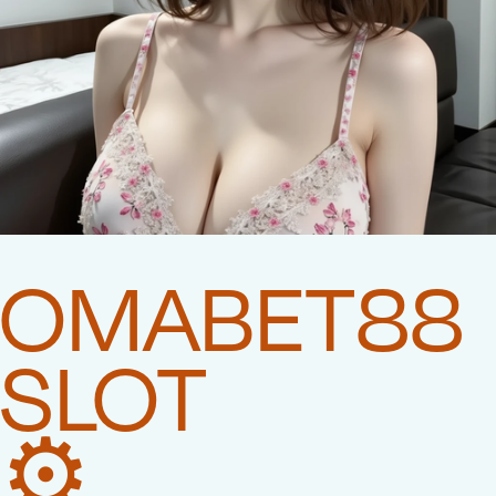
OMABET88
SLOT
⚙️