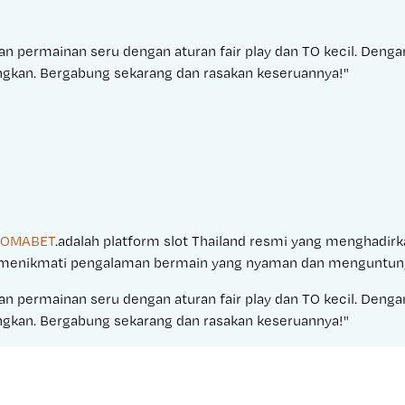
an permainan seru dengan aturan fair play dan TO kecil. Denga
kan. Bergabung sekarang dan rasakan keseruannya!"
OMABET
.adalah platform slot Thailand resmi yang menghadirka
t menikmati pengalaman bermain yang nyaman dan menguntung
an permainan seru dengan aturan fair play dan TO kecil. Denga
kan. Bergabung sekarang dan rasakan keseruannya!"