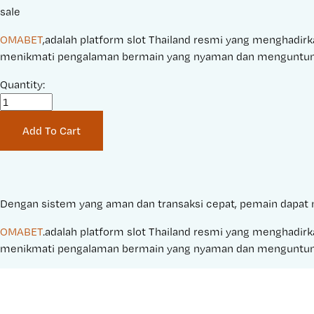
a
sale
r
l
i
OMABET
,adalah platform slot Thailand resmi yang menghadirk
e
g
menikmati pengalaman bermain yang nyaman dan menguntung
P
i
r
n
Quantity:
i
a
c
l
e
P
Add To Cart
:
r
i
c
e
Dengan sistem yang aman dan transaksi cepat, pemain dapa
:
OMABET
.adalah platform slot Thailand resmi yang menghadirk
menikmati pengalaman bermain yang nyaman dan menguntung