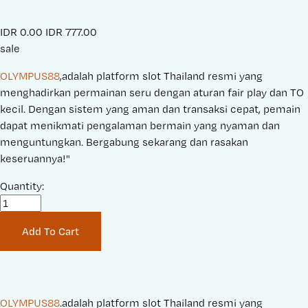
S
IDR 0.00
O
IDR 777.00
a
sale
r
l
i
OLYMPUS88
,adalah platform slot Thailand resmi yang 
e
g
menghadirkan permainan seru dengan aturan fair play dan TO 
P
i
kecil. Dengan sistem yang aman dan transaksi cepat, pemain 
r
n
dapat menikmati pengalaman bermain yang nyaman dan 
i
a
menguntungkan. Bergabung sekarang dan rasakan 
c
l
keseruannya!"
e
P
:
r
Quantity:
i
c
e
Add To Cart
:
OLYMPUS88
.adalah platform slot Thailand resmi yang 