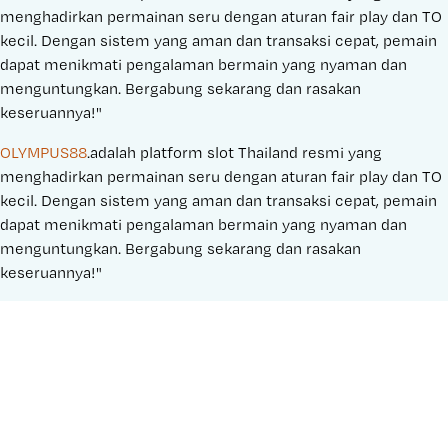
menghadirkan permainan seru dengan aturan fair play dan TO 
kecil. Dengan sistem yang aman dan transaksi cepat, pemain 
dapat menikmati pengalaman bermain yang nyaman dan 
menguntungkan. Bergabung sekarang dan rasakan 
keseruannya!"
OLYMPUS88
.adalah platform slot Thailand resmi yang 
menghadirkan permainan seru dengan aturan fair play dan TO 
kecil. Dengan sistem yang aman dan transaksi cepat, pemain 
dapat menikmati pengalaman bermain yang nyaman dan 
menguntungkan. Bergabung sekarang dan rasakan 
keseruannya!"
Made with 
OLYMPUS88