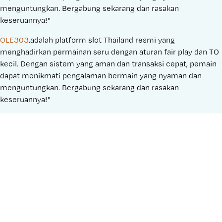
menguntungkan. Bergabung sekarang dan rasakan 
keseruannya!"
OLE303
.adalah platform slot Thailand resmi yang 
menghadirkan permainan seru dengan aturan fair play dan TO 
kecil. Dengan sistem yang aman dan transaksi cepat, pemain 
dapat menikmati pengalaman bermain yang nyaman dan 
menguntungkan. Bergabung sekarang dan rasakan 
keseruannya!"
Made with 
OLE303