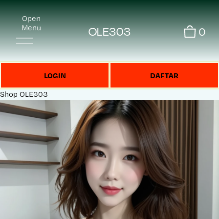
Open
Menu
OLE303
0
LOGIN
DAFTAR
Shop
OLE303