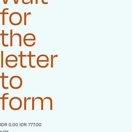
for
the
letter
to
form
S
IDR 0.00
O
IDR 777.00
a
sale
r