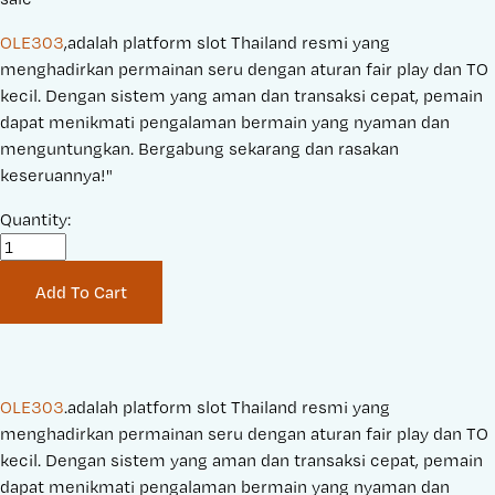
l
i
OLE303
,adalah platform slot Thailand resmi yang 
e
g
menghadirkan permainan seru dengan aturan fair play dan TO 
P
i
kecil. Dengan sistem yang aman dan transaksi cepat, pemain 
r
n
dapat menikmati pengalaman bermain yang nyaman dan 
i
a
menguntungkan. Bergabung sekarang dan rasakan 
c
l
keseruannya!"
e
P
:
r
Quantity:
i
c
e
Add To Cart
:
OLE303
.adalah platform slot Thailand resmi yang 
menghadirkan permainan seru dengan aturan fair play dan TO 
kecil. Dengan sistem yang aman dan transaksi cepat, pemain 
dapat menikmati pengalaman bermain yang nyaman dan 