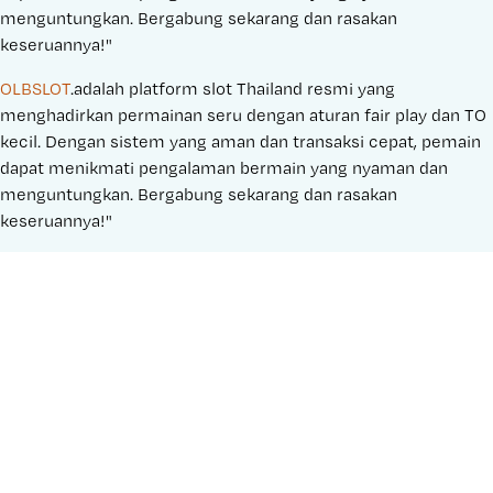
menguntungkan. Bergabung sekarang dan rasakan 
keseruannya!"
OLBSLOT
.adalah platform slot Thailand resmi yang 
menghadirkan permainan seru dengan aturan fair play dan TO 
kecil. Dengan sistem yang aman dan transaksi cepat, pemain 
dapat menikmati pengalaman bermain yang nyaman dan 
menguntungkan. Bergabung sekarang dan rasakan 
keseruannya!"
Made with 
OLBSLOT