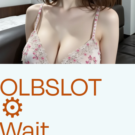
OLBSLOT
⚙️
Wait