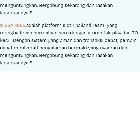
menguntungkan. Bergabung sekarang dan rasakan 
keseruannya!"
NISSAN888
.adalah platform slot Thailand resmi yang 
menghadirkan permainan seru dengan aturan fair play dan TO 
kecil. Dengan sistem yang aman dan transaksi cepat, pemain 
dapat menikmati pengalaman bermain yang nyaman dan 
menguntungkan. Bergabung sekarang dan rasakan 
keseruannya!"
Made with 
NISSAN888