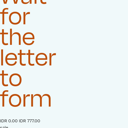
for
the
letter
to
form
S
IDR 0.00
O
IDR 777.00
a
sale
r