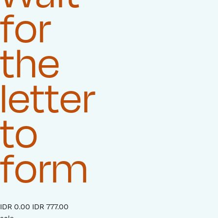
for
the
letter
to
form
S
IDR 0.00
O
IDR 777.00