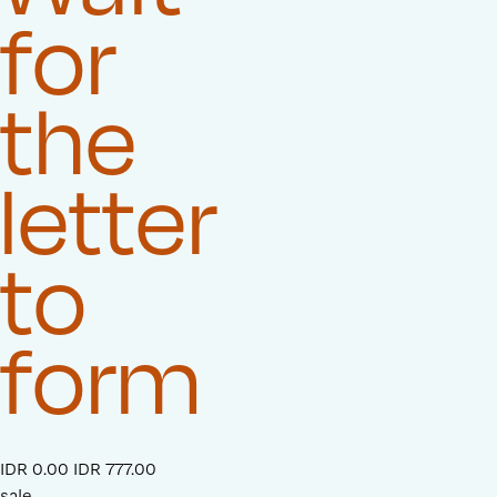
for
the
letter
to
form
S
IDR 0.00
O
IDR 777.00
a
sale
r