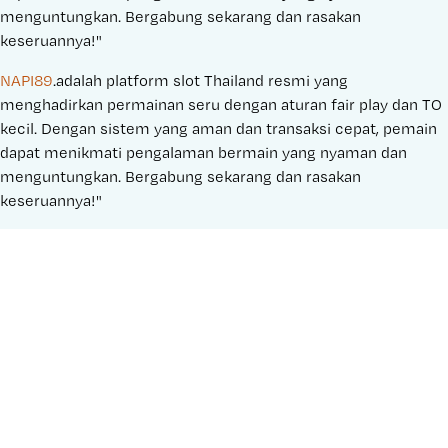
menguntungkan. Bergabung sekarang dan rasakan 
keseruannya!"
NAPI89
.adalah platform slot Thailand resmi yang 
menghadirkan permainan seru dengan aturan fair play dan TO 
kecil. Dengan sistem yang aman dan transaksi cepat, pemain 
dapat menikmati pengalaman bermain yang nyaman dan 
menguntungkan. Bergabung sekarang dan rasakan 
keseruannya!"
Made with 
NAPI89