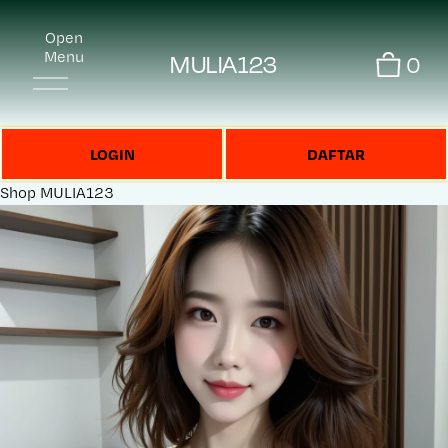
Open
Menu
MULIA123
0
LOGIN
DAFTAR
Shop
MULIA123