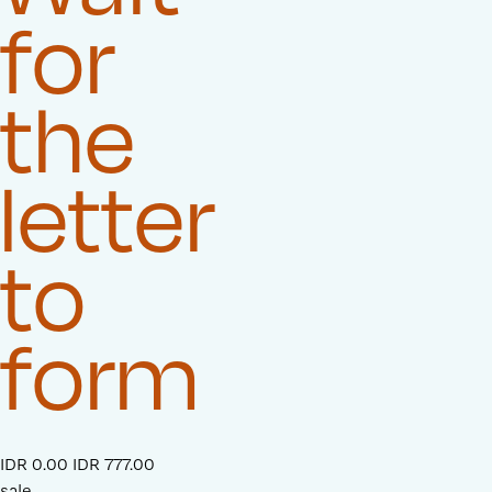
for
the
letter
to
form
S
IDR 0.00
O
IDR 777.00
a
sale
r